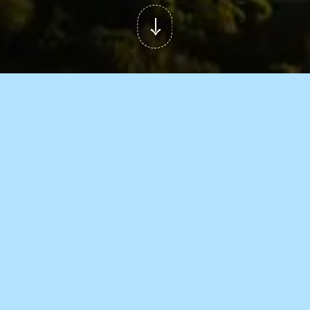
ATTIVITÀ
DALL’ALTRA PARTE DEL MARE
In gommone a
Bonifacio
Raggiungere Bonifacio passando da
Lavezzi, Isola Piana e visitando le
splendide grotte di Saint Antoine e
Sdragonato. Un tour emozionante di